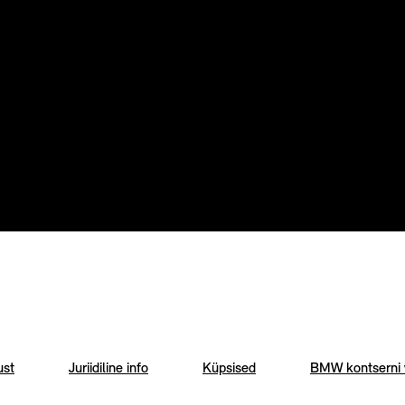
ust
Juriidiline info
Küpsised
BMW kontserni v