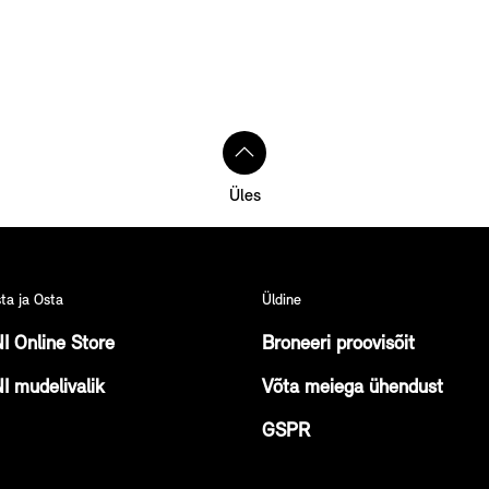
Üles
ta ja Osta
Üldine
I Online Store
Broneeri proovisõit
I mudelivalik
Võta meiega ühendust
GSPR