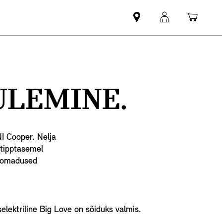
Leia
MyMini
Ostuk
MINI
login
partner
ULEMINE.
I Cooper. Nelja
u tipptasemel
duomadused
elektriline Big Love on sõiduks valmis.