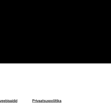
eebisaidid
Privaatsuspoliitika