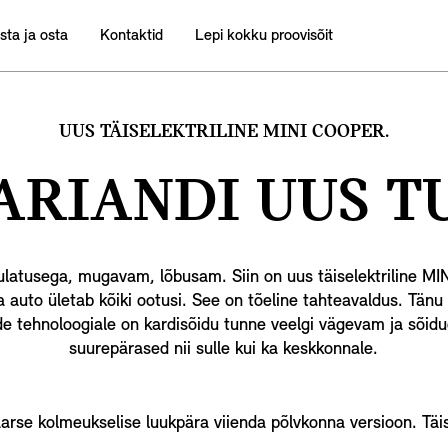
sta ja osta
Kontaktid
Lepi kokku proovisõit
UUS TÄISELEKTRILINE MINI COOPER.
ARIANDI
UUS T
latusega, mugavam, lõbusam. Siin on uus täiselektriline MIN
ga auto ületab kõiki ootusi. See on tõeline tahteavaldus. Tän
de tehnoloogiale on kardisõidu tunne veelgi vägevam ja sõi
suurepärased nii sulle kui ka keskkonnale.
arse kolmeukselise luukpära viienda põlvkonna versioon. Täis