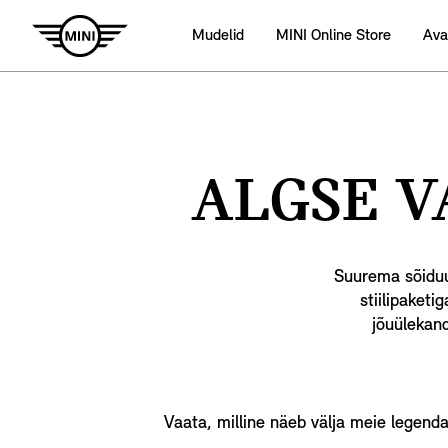
Mudelid
MINI Online Store
Ava
ALGSE V
Suurema sõiduu
stiilipaketi
jõuülekan
Vaata, milline näeb välja meie legenda