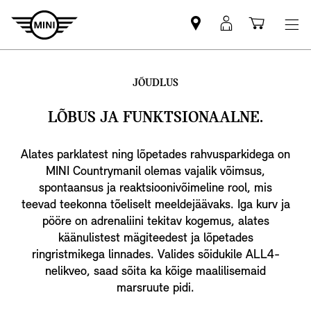
Leia
MyMini
Ostukor
MINI
login
partner
JÕUDLUS
LÕBUS JA FUNKTSIONAALNE.
Alates parklatest ning lõpetades rahvusparkidega on
MINI Countrymanil olemas vajalik võimsus,
spontaansus ja reaktsioonivõimeline rool, mis
teevad teekonna tõeliselt meeldejäävaks. Iga kurv ja
pööre on adrenaliini tekitav kogemus, alates
käänulistest mägiteedest ja lõpetades
ringristmikega linnades. Valides sõidukile ALL4-
nelikveo, saad sõita ka kõige maalilisemaid
marsruute pidi.