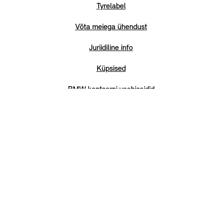
Tyrelabel
Võta meiega ühendust
Juriidiline info
Küpsised
BMW kontserni veebisaidid
Privaatsuspoliitika
Digiteenuste määrus
Ligipääsetavus
Euroopa Liidu aku regulatsioon