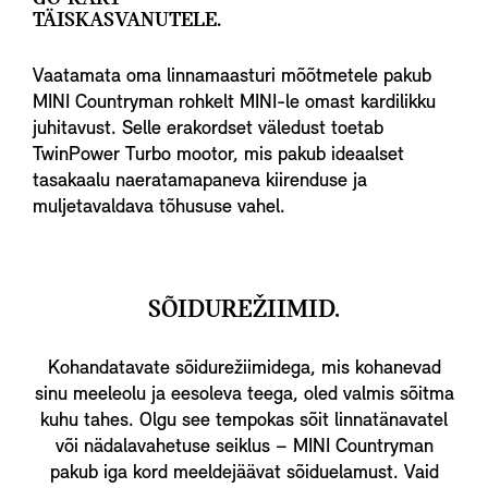
TÄISKASVANUTELE.
Vaatamata oma linnamaasturi mõõtmetele pakub
MINI Countryman rohkelt MINI-le omast kardilikku
juhitavust. Selle erakordset väledust toetab
TwinPower Turbo mootor, mis pakub ideaalset
tasakaalu naeratamapaneva kiirenduse ja
muljetavaldava tõhususe vahel.
SÕIDUREŽIIMID.
Kohandatavate sõidurežiimidega, mis kohanevad
sinu meeleolu ja eesoleva teega, oled valmis sõitma
kuhu tahes. Olgu see tempokas sõit linnatänavatel
või nädalavahetuse seiklus – MINI Countryman
pakub iga kord meeldejäävat sõiduelamust. Vaid