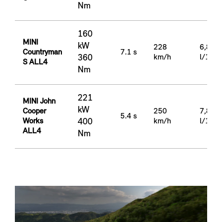
Nm
160
MINI
kW
228
6,8-7,
Countryman
7.1 s
360
km/h
l/100
S ALL4
Nm
221
MINI John
kW
Cooper
250
7,8-8,
5.4 s
Works
400
km/h
l/100
ALL4
Nm