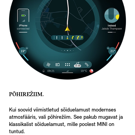
PÕHIREŽIIM.
Kui soovid viimistletud sõiduelamust modernses
atmosfääris, vali põhirežiim. See pakub mugavat ja
klassikalist sõiduelamust, mille poolest MINI on
tuntud.