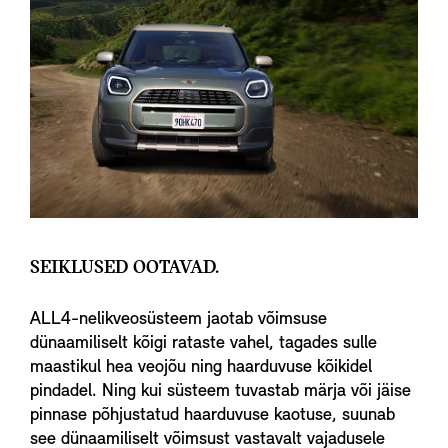
SEIKLUSED OOTAVAD.
ALL4-nelikveosüsteem jaotab võimsuse
dünaamiliselt kõigi rataste vahel, tagades sulle
maastikul hea veojõu ning haarduvuse kõikidel
pindadel. Ning kui süsteem tuvastab märja või jäise
pinnase põhjustatud haarduvuse kaotuse, suunab
see dünaamiliselt võimsust vastavalt vajadusele