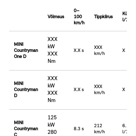
0–
Kütuse
Võimsus
100
Tippkiirus
l/100
km/h
XXX
MINI
kW
XXX
Countryman
X.X s
X
XXX
km/h
One D
Nm
XXX
MINI
kW
XXX
Countryman
X.X s
X
XXX
km/h
D
Nm
125
MINI
kW
212
6.1-6.
Countryman
8.3 s
280
km/h
l/100
C