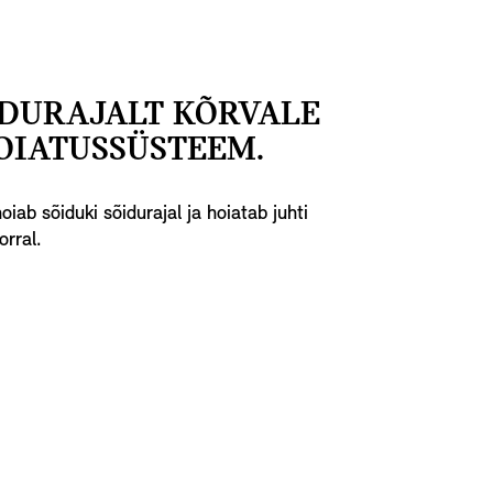
IDURAJALT KÕRVALE
OIATUSSÜSTEEM.
b sõiduki sõidurajal ja hoiatab juhti
rral.