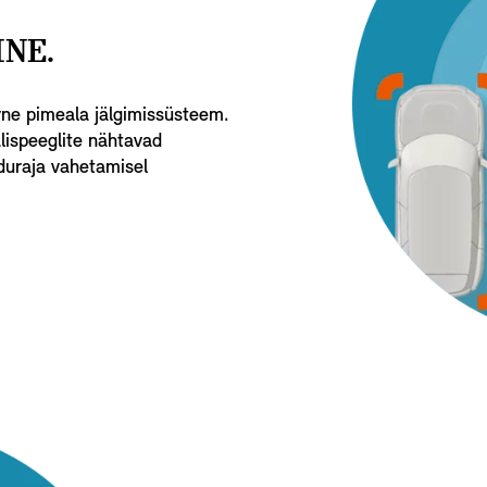
NE.
vne pimeala jälgimissüsteem.
lispeeglite nähtavad
iduraja vahetamisel