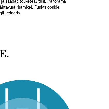
i ja saadab tõuketeavitusi. Panorama
htavust ristmikel. Funktsioonide
giti erineda.
E.