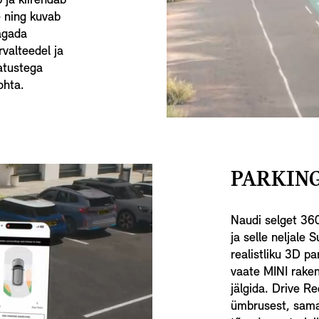
 ja kiirendab
ke ning kuvab
tagada
valteedel ja
iatustega
ohta.
PARKING
Naudi selget 360
ja selle neljale
realistliku 3D p
vaate MINI raken
jälgida. Drive R
ümbrusest, samas