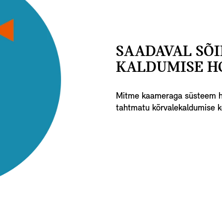
SAADAVAL SÕ
KALDUMISE H
Mitme kaameraga süsteem hoia
tahtmatu kõrvalekaldumise ko