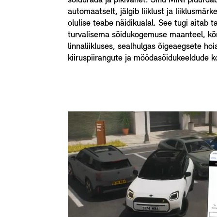
sõidurada ja pikivahet. Sinu MINI pidurdab
automaatselt, jälgib liiklust ja liiklusmär
olulise teabe näidikualal. See tugi aitab 
turvalisema sõidukogemuse maanteel, kõr
linnaliikluses, sealhulgas õigeaegsete ho
kiiruspiirangute ja möödasõidukeeldude k