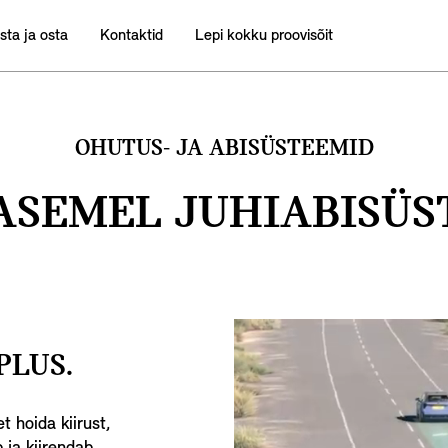
sta ja osta
Kontaktid
Lepi kokku proovisõit
OHUTUS- JA ABISÜSTEEMID
ASEMEL JUHIABISÜS
PLUS.
 hoida kiirust,