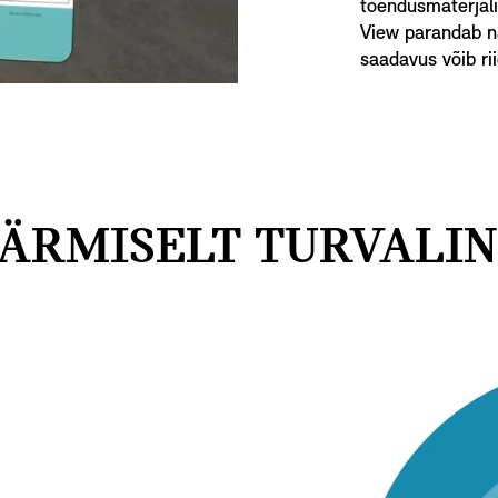
tõendusmaterjal
View parandab nä
saadavus võib rii
ÄRMISELT TURVALIN