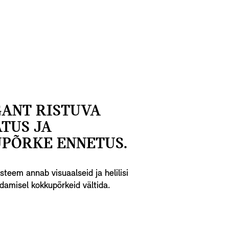
GANT RISTUVA
ATUS JA
PÕRKE ENNETUS.
eem annab visuaalseid ja helilisi
urdamisel kokkupõrkeid vältida.