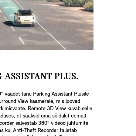
 ASSISTANT PLUS.
° vaadet tänu Parking Assistant Plusile
 Surround View kaamerale, mis loovad
arkimisvaate. Remote 3D View kuvab selle
duses, et saaksid oma sõidukit eemalt
ecorder salvestab 360° videod juhtumite
 kui Anti-Theft Recorder talletab