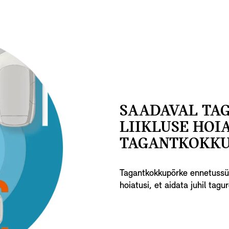
SAADAVAL TA
LIIKLUSE HOI
TAGANTKOKKU
Tagantkokkupõrke ennetussüst
hoiatusi, et aidata juhil tag