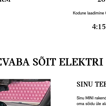
Kodune laadimine
4:15
EVABA SÕIT ELEKTRI 
SINU TE
Sinu MINI rakend
oma sõidu üle ala