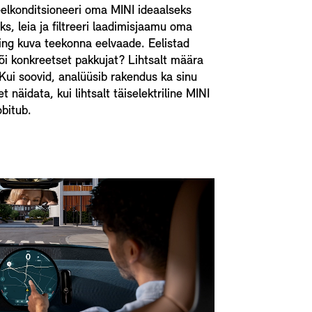
eelkonditsioneeri oma MINI ideaalseks
s, leia ja filtreeri laadimisjaamu oma
ning kuva teekonna eelvaade. Eelistad
 või konkreetset pakkujat? Lihtsalt määra
Kui soovid, analüüsib rakendus ka sinu
t näidata, kui lihtsalt täiselektriline MINI
obitub.