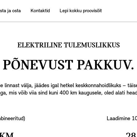
sta ja osta
Kontaktid
Lepi kokku proovisõit
ELEKTRILINE TULEMUSLIKKUS
PÕNEVUST PAKKUV.
linnast välja, jäädes igal hetkel keskkonnahoidlikuks – täis
ega, mis võib viia sind kuni 400 km kaugusele, oled alati hea
bineeritud)
Laadimine 10
 KM
28