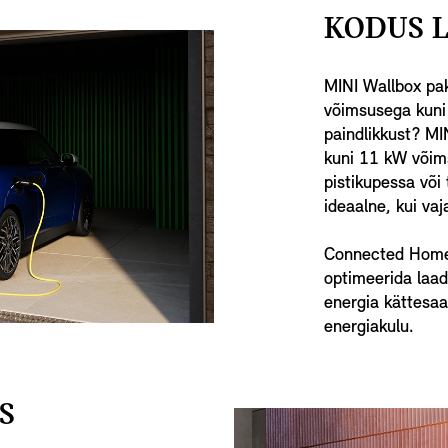
KODUS 
MINI Wallbox pak
võimsusega kuni
paindlikkust? MIN
kuni 11 kW võim
pistikupessa või
ideaalne, kui vaj
Connected Home
optimeerida laad
energia kättesaa
energiakulu.
S