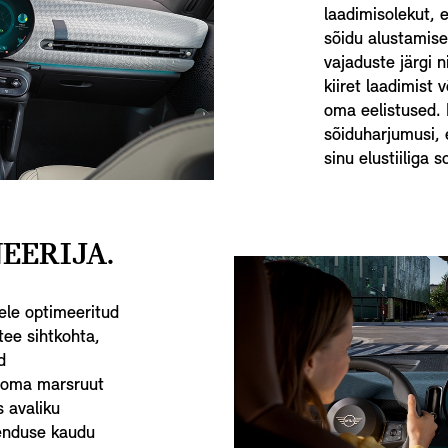
laadimisolekut, 
sõidu alustamisek
vajaduste järgi 
kiiret laadimist
oma eelistused. 
sõiduharjumusi, e
sinu elustiiliga s
EERIJA.
ele optimeeritud
ee sihtkohta,
d
 oma marsruut
 avaliku
kenduse kaudu