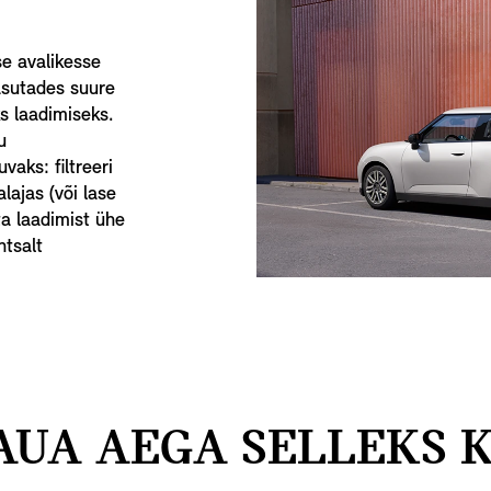
e avalikesse
asutades suure
s laadimiseks.
u
aks: filtreeri
alajas (või lase
a laadimist ühe
htsalt
AUA AEGA SELLEKS 