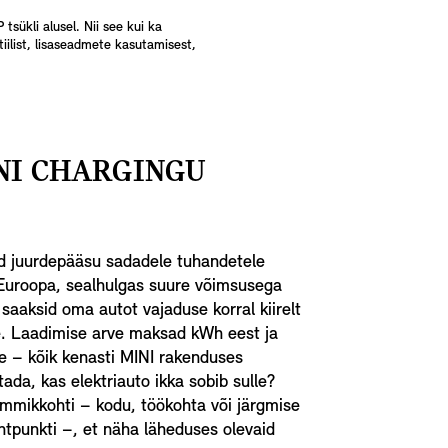
sükli alusel. Nii see kui ka
tiilist, lisaseadmete kasutamisest,
NI CHARGINGU
ad juurdepääsu sadadele tuhandetele
 Euroopa, sealhulgas suure võimsusega
saaksid oma autot vajaduse korral kiirelt
e. Laadimise arve maksad kWh eest ja
te – kõik kenasti MINI rakenduses
ada, kas elektriauto ikka sobib sulle?
emmikkohti – kodu, töökohta või järgmise
htpunkti –, et näha läheduses olevaid