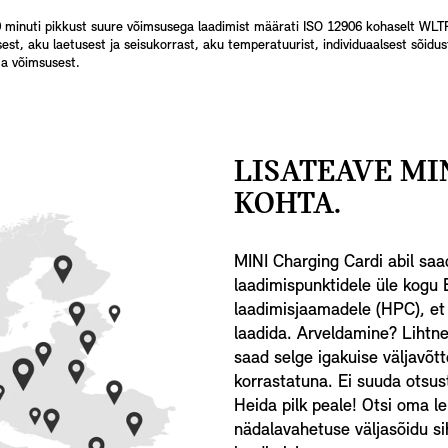
 minuti pikkust suure võimsusega laadimist määrati ISO 12906 kohaselt WLTP t
est, aku laetusest ja seisukorrast, aku temperatuurist, individuaalsest sõidus
ma võimsusest.
LISATEAVE MI
KOHTA.
MINI Charging Cardi abil sa
laadimispunktidele üle kogu
laadimisjaamadele (HPC), et 
laadida. Arveldamine? Lihtn
saad selge igakuise väljavõt
korrastatuna. Ei suuda otsust
Heida pilk peale! Otsi oma l
nädalavahetuse väljasõidu si