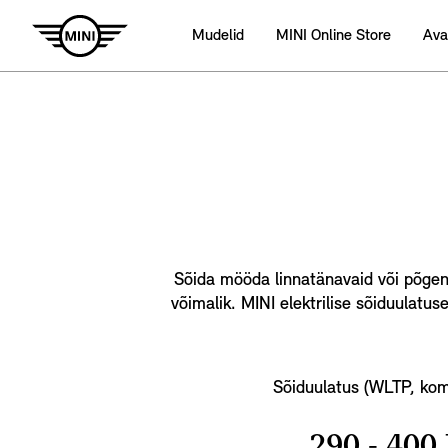
Mudelid
MINI Online Store
Ava
Sõida mööda linnatänavaid või põgene 
võimalik. MINI elektrilise sõiduulatus
Sõiduulatus (WLTP, kom
290 - 400