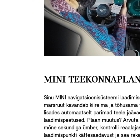
MINI TEEKONNAPLAN
Sinu MINI navigatsioonisüsteemi laadimis
marsruut kavandab kiireima ja tõhusama t
lisades automaatselt parimad teele jääva
laadimispeatused. Plaan muutus? Arvuta
mõne sekundiga ümber, kontrolli reaalajas
laadimispunkti kättesaadavust ja saa ra