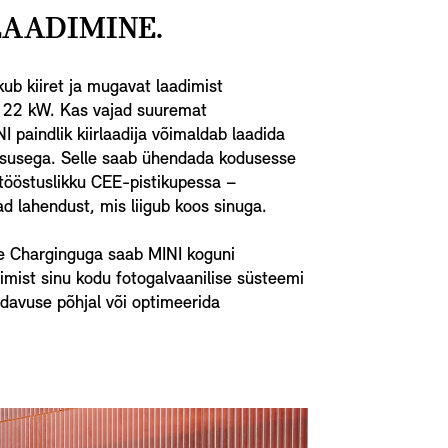
LAADIMINE.
ub kiiret ja mugavat laadimist
 22 kW. Kas vajad suuremat
I paindlik kiirlaadija võimaldab laadida
susega. Selle saab ühendada kodusesse
 tööstuslikku CEE-pistikupessa –
ad lahendust, mis liigub koos sinuga.
 Charginguga saab MINI koguni
imist sinu kodu fotogalvaanilise süsteemi
davuse põhjal või optimeerida