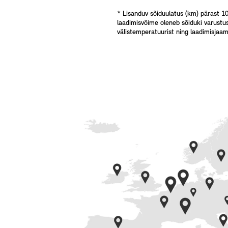
* Lisanduv sõiduulatus (km) pärast 10
laadimisvõime oleneb sõiduki varustus
välistemperatuurist ning laadimisjaa