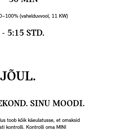
 0–100% (vahelduvvool, 11 KW)
 - 5:15 STD.
JÕUL.
EKOND. SINU MOODI.
us toob kõik käeulatusse, et omaksid
ti kontrolli. Kontrolli oma MINI