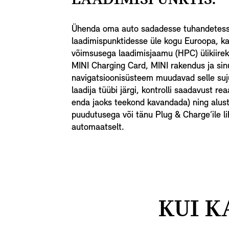
Ühenda oma auto sadadesse tuhandetess
laadimispunktidesse üle kogu Euroopa, k
võimsusega laadimisjaamu (HPC) ülikiirek
MINI Charging Card, MINI rakendus ja sin
navigatsioonisüsteem muudavad selle sujuv
laadija tüübi järgi, kontrolli saadavust rea
enda jaoks teekond kavandada) ning alust
puudutusega või tänu Plug & Charge’ile li
automaatselt.
KUI K