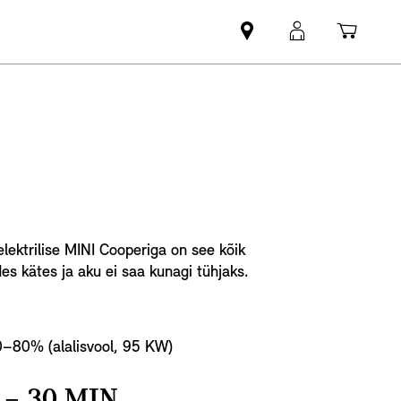
Leia
MyMini
Ostuk
MINI
login
partner
elektrilise MINI Cooperiga on see kõik
des kätes ja aku ei saa kunagi tühjaks.
–80% (alalisvool, 95 KW)
 − 30 MIN