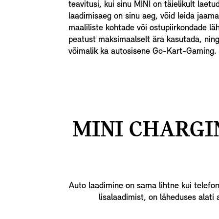
teavitusi, kui sinu MINI on täielikult laetu
laadimisaeg on sinu aeg, võid leida jaama
maaliliste kohtade või ostupiirkondade lä
peatust maksimaalselt ära kasutada, ning
võimalik ka autosisene Go-Kart-Gaming.
MINI CHARGIN
Auto laadimine on sama lihtne kui telefo
lisalaadimist, on läheduses alati 