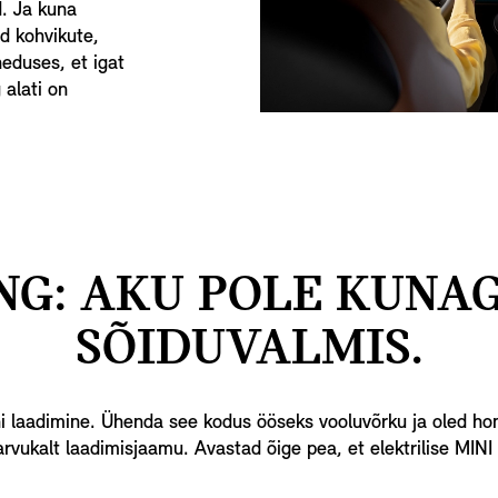
d. Ja kuna
d kohvikute,
heduses, et igat
 alati on
G: AKU POLE KUNAG
SÕIDUVALMIS.
ni laadimine. Ühenda see kodus ööseks vooluvõrku ja oled hom
arvukalt laadimisjaamu. Avastad õige pea, et elektrilise MINI